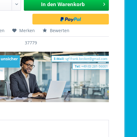
In den
Warenkorb
hen
Merken
Bewerten
37779