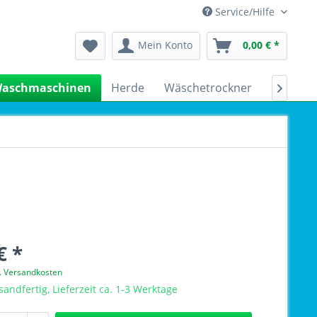
Service/Hilfe
Mein Konto
0,00 € *
aschmaschinen
Herde
Wäschetrockner
Kühlsch

€ *
l. Versandkosten
sandfertig, Lieferzeit ca. 1-3 Werktage