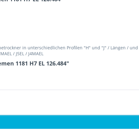
rockner in unterschiedlichen Profilen "H" und "J" / Längen / un
H7MAEL / J5EL / J4MAEL
emen 1181 H7 EL 126.484"