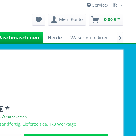
Service/Hilfe
Mein Konto
0,00 € *
aschmaschinen
Herde
Wäschetrockner
Kühlsch

€ *
l. Versandkosten
sandfertig, Lieferzeit ca. 1-3 Werktage