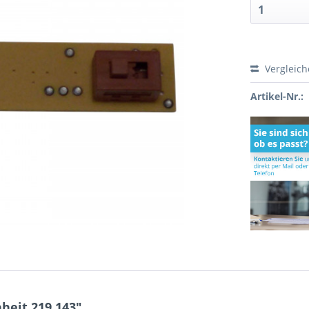
Vergleic
Artikel-Nr.:
heit 219.143"