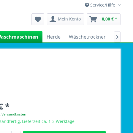
Service/Hilfe
Mein Konto
0,00 € *
aschmaschinen
Herde
Wäschetrockner
Kühlsch

€ *
l. Versandkosten
sandfertig, Lieferzeit ca. 1-3 Werktage