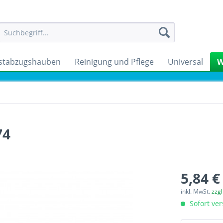
stabzugshauben
Reinigung und Pflege
Universal
W
74
5,84 €
inkl. MwSt.
zzg
Sofort ver