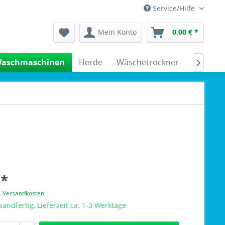
Service/Hilfe
Mein Konto
0,00 € *
aschmaschinen
Herde
Wäschetrockner
Kühlsch

 *
l. Versandkosten
sandfertig, Lieferzeit ca. 1-3 Werktage