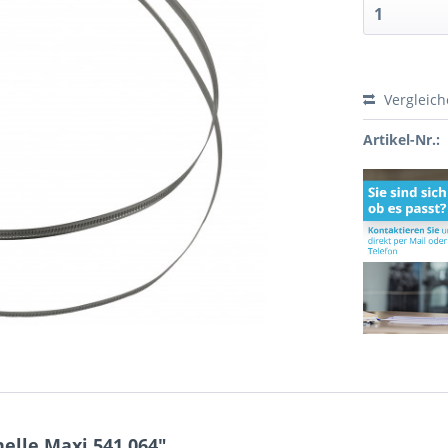
Vergleic
Artikel-Nr.:
elle Maxi 541.064"