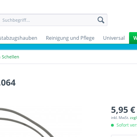
stabzugshauben
Reinigung und Pflege
Universal
W
 Schellen
.064
5,95 €
inkl. MwSt.
zzg
Sofort ver