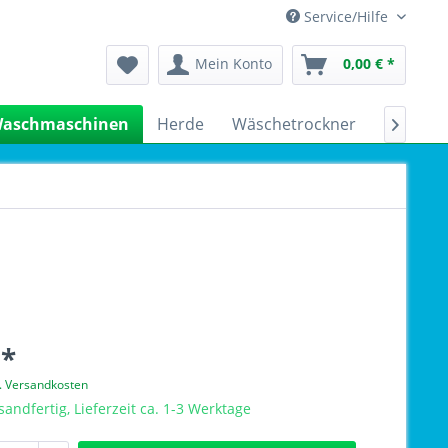
Service/Hilfe
Mein Konto
0,00 € *
aschmaschinen
Herde
Wäschetrockner
Kühlsch

 *
l. Versandkosten
sandfertig, Lieferzeit ca. 1-3 Werktage