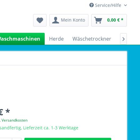
Service/Hilfe
Mein Konto
0,00 € *
aschmaschinen
Herde
Wäschetrockner
Kühlsch

€ *
l. Versandkosten
sandfertig, Lieferzeit ca. 1-3 Werktage