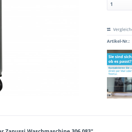
Vergleic
Artikel-Nr.:
r Zanussi Waschmaschine 306.083"