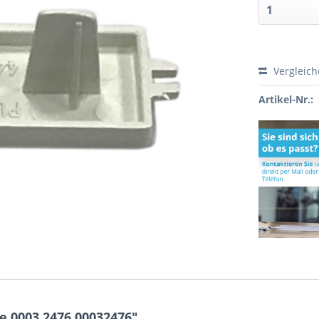
Vergleic
Artikel-Nr.:
 0003.2476 00032476"