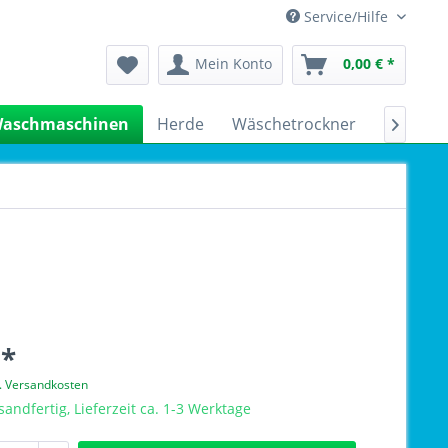
Service/Hilfe
Mein Konto
0,00 € *
aschmaschinen
Herde
Wäschetrockner
Kühlsch

 *
l. Versandkosten
sandfertig, Lieferzeit ca. 1-3 Werktage