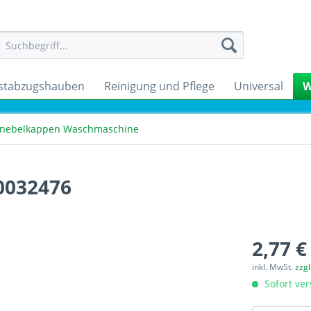
stabzugshauben
Reinigung und Pflege
Universal
W
Knebelkappen Waschmaschine
0032476
2,77 €
inkl. MwSt.
zzg
Sofort ver