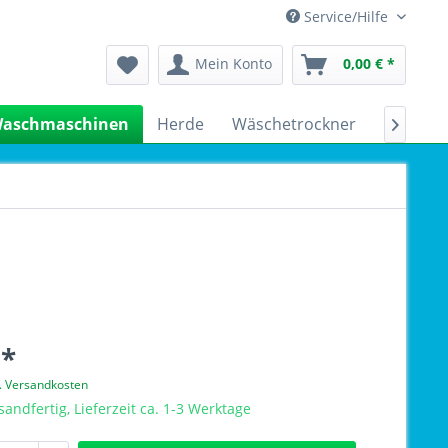
Service/Hilfe
Mein Konto
0,00 € *
aschmaschinen
Herde
Wäschetrockner
Kühlsch

 *
l. Versandkosten
sandfertig, Lieferzeit ca. 1-3 Werktage