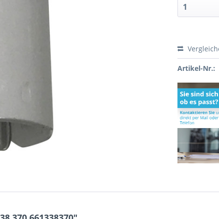
Vergleic
Artikel-Nr.:
38.370 661338370"