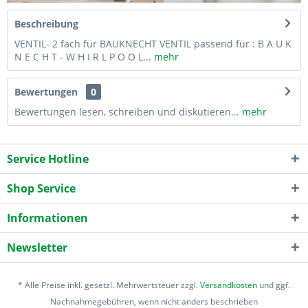
Beschreibung
VENTIL- 2 fach für BAUKNECHT VENTIL passend für : B A U K
N E C H T - W H I R L P O O L...
mehr
Bewertungen
0
Bewertungen lesen, schreiben und diskutieren...
mehr
Service Hotline
Shop Service
Informationen
Newsletter
* Alle Preise inkl. gesetzl. Mehrwertsteuer zzgl.
Versandkosten
und ggf.
Nachnahmegebühren, wenn nicht anders beschrieben