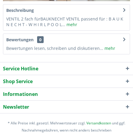
Beschreibung
VENTIL 2 fach fürBAUKNECHT VENTIL passend für : B A U K
N E C H T - W H I R L P O O L...
mehr
Bewertungen
0
Bewertungen lesen, schreiben und diskutieren...
mehr
Service Hotline
Shop Service
Informationen
Newsletter
* Alle Preise inkl. gesetzl. Mehrwertsteuer zzgl.
Versandkosten
und ggf.
Nachnahmegebühren, wenn nicht anders beschrieben