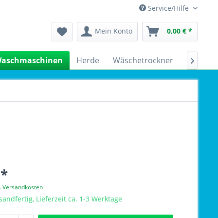
Service/Hilfe
Mein Konto
0,00 € *
aschmaschinen
Herde
Wäschetrockner
Kühlsch

 *
l. Versandkosten
sandfertig, Lieferzeit ca. 1-3 Werktage