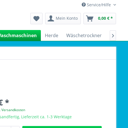
Service/Hilfe
Mein Konto
0,00 € *
aschmaschinen
Herde
Wäschetrockner
Kühlsch

€ *
l. Versandkosten
sandfertig, Lieferzeit ca. 1-3 Werktage