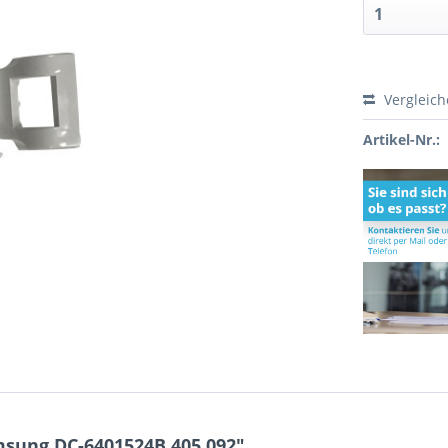
Vergleic
Artikel-Nr.:
msung DC-6401524B 405.092"