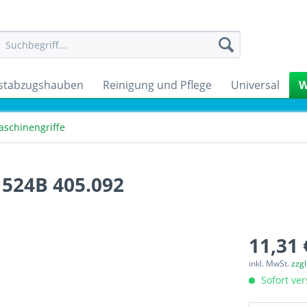
stabzugshauben
Reinigung und Pflege
Universal
W
schinengriffe
1524B 405.092
11,31 
inkl. MwSt.
zzg
Sofort ver