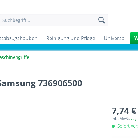
stabzugshauben
Reinigung und Pflege
Universal
W
schinengriffe
 Samsung 736906500
7,74 €
inkl. MwSt.
zzg
Sofort ver