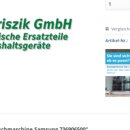
Vergleic
Artikel-Nr.:
aschmaschine Samsung 736906500"