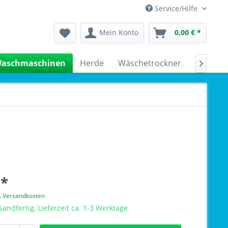
Service/Hilfe
Mein Konto
0,00 € *
aschmaschinen
Herde
Wäschetrockner
Kühlsch

 *
l. Versandkosten
sandfertig, Lieferzeit ca. 1-3 Werktage