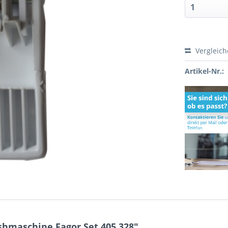
Vergleic
Artikel-Nr.:
shmaschine Fagor Set 405.328"