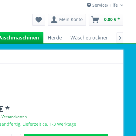
Service/Hilfe
Mein Konto
0,00 € *
aschmaschinen
Herde
Wäschetrockner
Kühlsch

€ *
l. Versandkosten
sandfertig, Lieferzeit ca. 1-3 Werktage