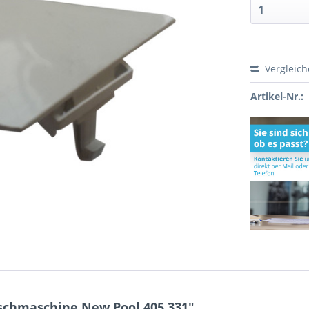
Vergleic
Artikel-Nr.:
schmaschine New Pool 405.331"