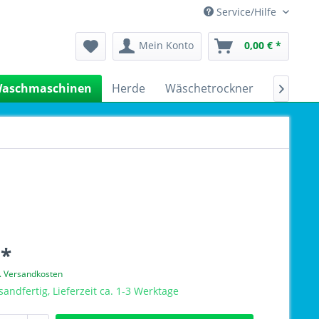
Service/Hilfe
Mein Konto
0,00 € *
aschmaschinen
Herde
Wäschetrockner
Kühlsch

 *
l. Versandkosten
sandfertig, Lieferzeit ca. 1-3 Werktage