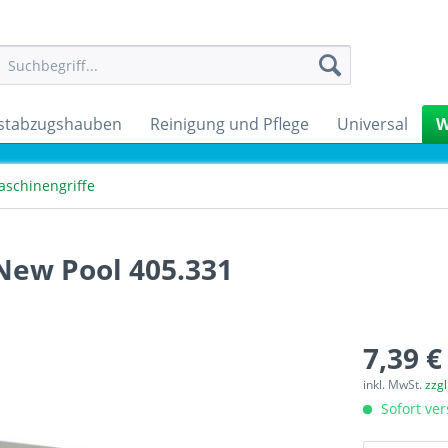
stabzugshauben
Reinigung und Pflege
Universal
W
schinengriffe
New Pool 405.331
7,39 €
inkl. MwSt.
zzg
Sofort ver