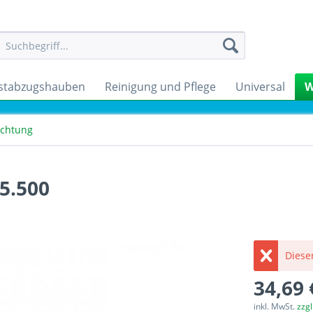
stabzugshauben
Reinigung und Pflege
Universal
W
ichtung
5.500
Dieser
34,69 
inkl. MwSt.
zzg