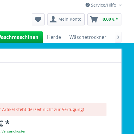
Service/Hilfe
Mein Konto
0,00 € *
aschmaschinen
Herde
Wäschetrockner
Kühlsch

 Artikel steht derzeit nicht zur Verfügung!
€ *
l. Versandkosten