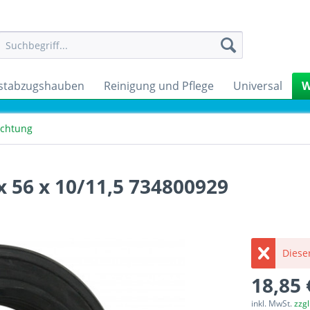
stabzugshauben
Reinigung und Pflege
Universal
W
ichtung
x 56 x 10/11,5 734800929
Dieser
18,85 
inkl. MwSt.
zzg