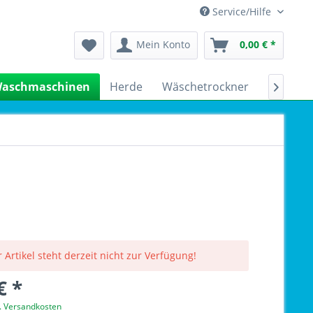
Service/Hilfe
Mein Konto
0,00 € *
aschmaschinen
Herde
Wäschetrockner
Kühlsch

 Artikel steht derzeit nicht zur Verfügung!
€ *
l. Versandkosten