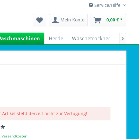
Service/Hilfe
Mein Konto
0,00 € *
aschmaschinen
Herde
Wäschetrockner
Kühlsch

 Artikel steht derzeit nicht zur Verfügung!
 *
l. Versandkosten