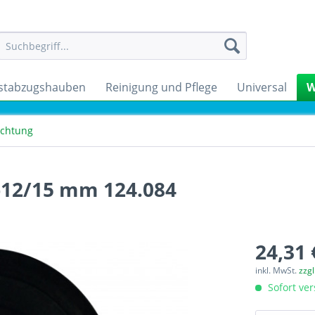
stabzugshauben
Reinigung und Pflege
Universal
W
ichtung
-12/15 mm 124.084
24,31 
inkl. MwSt.
zzg
Sofort ver