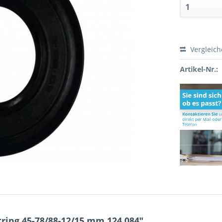
Vergleic
Artikel-Nr.:
ring 45-78/88-12/15 mm 124.084"