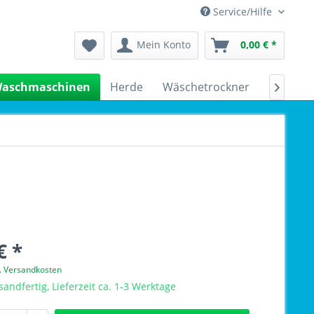
Service/Hilfe
Mein Konto
0,00 € *
aschmaschinen
Herde
Wäschetrockner
Kühlsch

€ *
l. Versandkosten
sandfertig, Lieferzeit ca. 1-3 Werktage