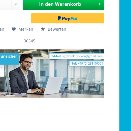
In den
Warenkorb
hen
Merken
Bewerten
36545