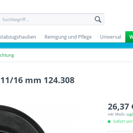
stabzugshauben
Reinigung und Pflege
Universal
W
ichtung
-11/16 mm 124.308
26,37 
inkl. MwSt.
zzg
Sofort ver