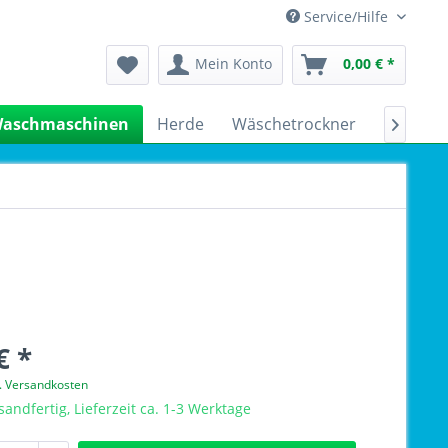
Service/Hilfe
Mein Konto
0,00 € *
aschmaschinen
Herde
Wäschetrockner
Kühlsch

€ *
l. Versandkosten
sandfertig, Lieferzeit ca. 1-3 Werktage