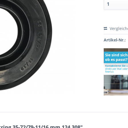
Vergleic
Artikel-Nr.:
ring 35-72/79-11/16 mm 124.308"