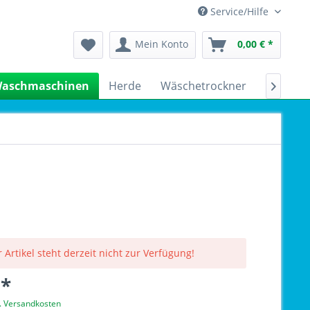
Service/Hilfe
Mein Konto
0,00 € *
aschmaschinen
Herde
Wäschetrockner
Kühlsch

 Artikel steht derzeit nicht zur Verfügung!
 *
l. Versandkosten