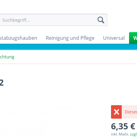
stabzugshauben
Reinigung und Pflege
Universal
W
ichtung
2
Dieser
6,35 €
inkl. MwSt.
zzg