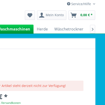
Service/Hilfe
Mein Konto
0,00 € *
aschmaschinen
Herde
Wäschetrockner
Kühlsch

 Artikel steht derzeit nicht zur Verfügung!
€ *
l. Versandkosten