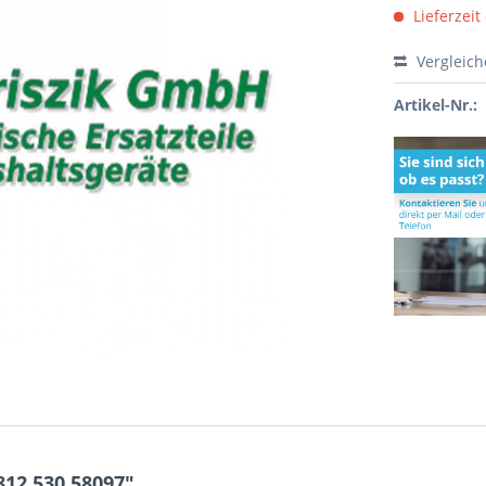
Lieferzeit
Vergleic
Artikel-Nr.:
12.530.58097"