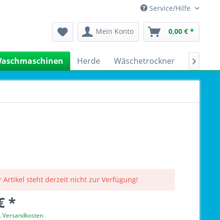
Service/Hilfe
Mein Konto
0,00 € *
aschmaschinen
Herde
Wäschetrockner
Kühlsch

 Artikel steht derzeit nicht zur Verfügung!
€ *
l. Versandkosten