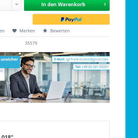
In den
Warenkorb
hen
Merken
Bewerten
35579
.018"