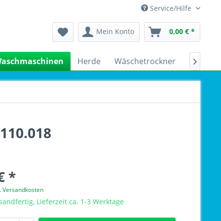
Service/Hilfe
Mein Konto
0,00 € *
aschmaschinen
Herde
Wäschetrockner
Kühlsch

110.018
€ *
l. Versandkosten
sandfertig, Lieferzeit ca. 1-3 Werktage