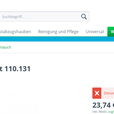
stabzugshauben
Reinigung und Pflege
Universal
W
hlauch
t 110.131
Dieser
23,74 
inkl. MwSt.
zzg