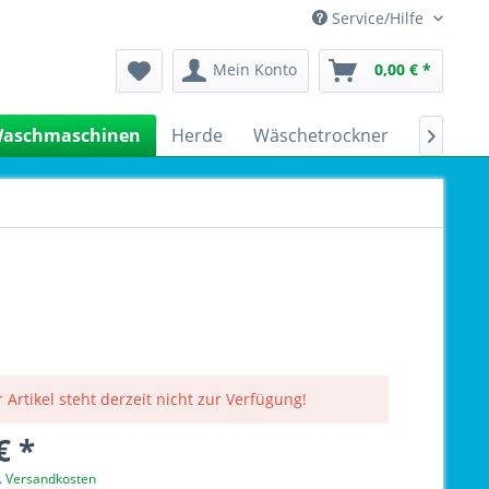
Service/Hilfe
Mein Konto
0,00 € *
aschmaschinen
Herde
Wäschetrockner
Kühlsch

 Artikel steht derzeit nicht zur Verfügung!
€ *
l. Versandkosten