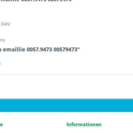
 EAN:
ens
 emaillie 0057.9473 00579473"
a
ce
Informationen