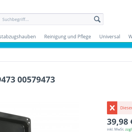
stabzugshauben
Reinigung und Pflege
Universal
W
9473 00579473
Dieser
39,98 
inkl. MwSt.
zzg