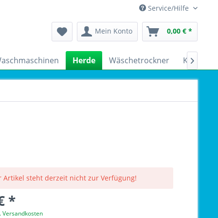
Service/Hilfe
Mein Konto
0,00 € *
aschmaschinen
Herde
Wäschetrockner
Kühlschr

 Artikel steht derzeit nicht zur Verfügung!
€ *
l. Versandkosten