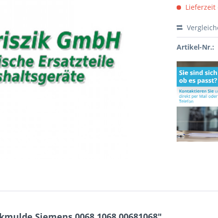
Lieferzeit
Vergleic
Artikel-Nr.:
kmulde Siemens 0068.1068 00681068"