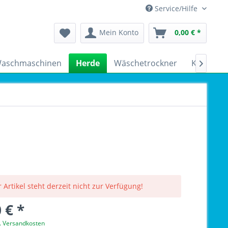
Service/Hilfe
Mein Konto
0,00 € *
aschmaschinen
Herde
Wäschetrockner
Kühlschr

 Artikel steht derzeit nicht zur Verfügung!
 € *
l. Versandkosten