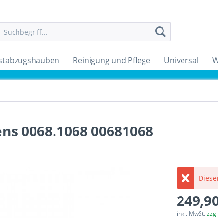
stabzugshauben
Reinigung und Pflege
Universal
W
ns 0068.1068 00681068
Dieser
249,90
inkl. MwSt.
zzg