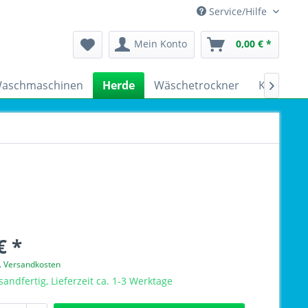
Service/Hilfe
Mein Konto
0,00 € *
aschmaschinen
Herde
Wäschetrockner
Kühlschr

€ *
l. Versandkosten
sandfertig, Lieferzeit ca. 1-3 Werktage