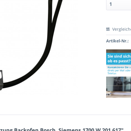
Vergleic
Artikel-Nr.:
zung Backofen Bosch, Siemens 1700 W 201.617"