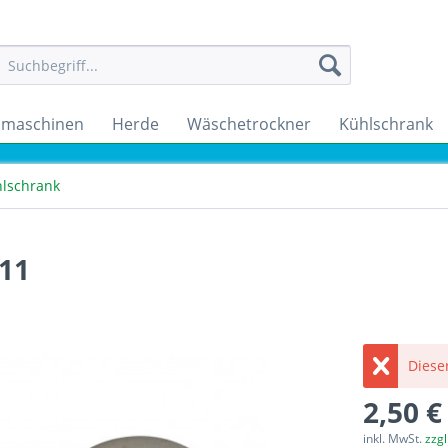
maschinen
Herde
Wäschetrockner
Kühlschrank
lschrank
111
Dieser
2,50 €
inkl. MwSt.
zzg