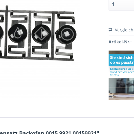
Vergleic
Artikel-Nr.:
nsatz Backofen 0015.9921 00159921"