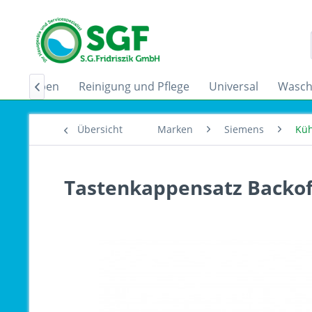
zugshauben
Reinigung und Pflege
Universal
Wasch

Übersicht
Marken
Siemens
Küh
Tastenkappensatz Backof