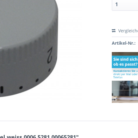
Vergleic
Artikel-Nr.:
l weiss 0006.5281 00065281"