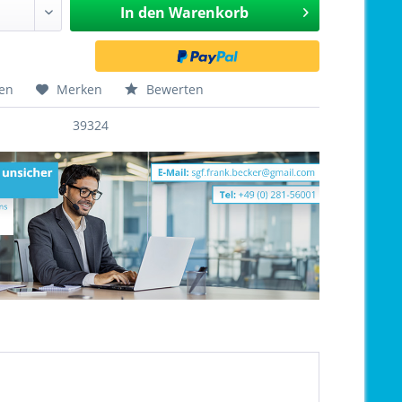
In den
Warenkorb
hen
Merken
Bewerten
39324