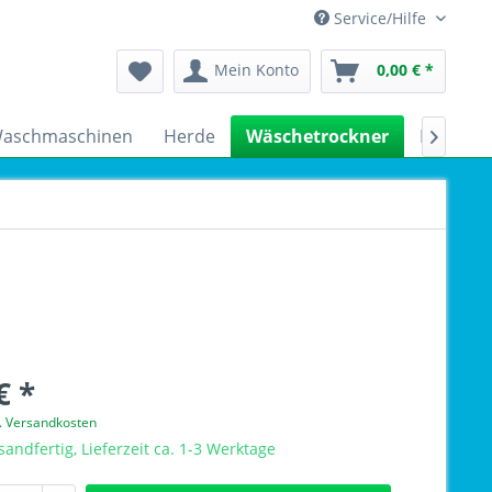
Service/Hilfe
Mein Konto
0,00 € *
aschmaschinen
Herde
Wäschetrockner
Kühlsch

€ *
l. Versandkosten
sandfertig, Lieferzeit ca. 1-3 Werktage