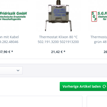
on mit Kabel
Thermostat Klixon 80 °C
Thermosta
9.282.48046
502.191.3200 5021913200
grün 48
1928248046
37,90 € *
21,42 € *
26
Vorherige Artikel laden