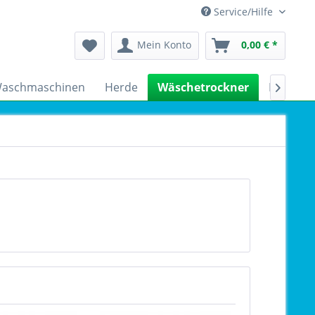
Service/Hilfe
Mein Konto
0,00 € *
aschmaschinen
Herde
Wäschetrockner
Kühlsch
