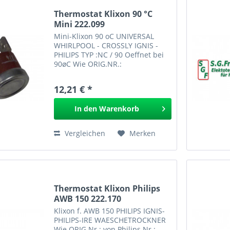
Thermostat Klixon 90 °C
Mini 222.099
Mini-Klixon 90 oC UNIVERSAL
WHIRLPOOL - CROSSLY IGNIS -
PHILIPS TYP :NC / 90 Oeffnet bei
90øC Wie ORIG.NR.:
4819.282.48072 von Unbekannt
Nr.: 4819.282.48072 EAN: Mini-
12,21 € *
Klixon 90 oC 222.099
In den
Warenkorb
Vergleichen
Merken
Thermostat Klixon Philips
AWB 150 222.170
Klixon f. AWB 150 PHILIPS IGNIS-
PHILIPS-IRE WAESCHETROCKNER
Wie ORIG.Nr.: von Philips Nr.: