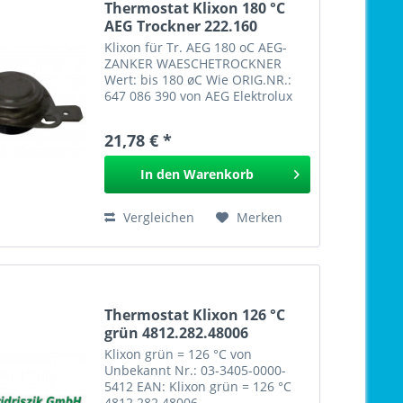
Thermostat Klixon 180 °C
AEG Trockner 222.160
Klixon für Tr. AEG 180 oC AEG-
ZANKER WAESCHETROCKNER
Wert: bis 180 øC Wie ORIG.NR.:
647 086 390 von AEG Elektrolux
Nr.: 647.086.390 EAN: Klixon für
Tr. AEG 180 oC 222.160
21,78 € *
In den
Warenkorb
Vergleichen
Merken
Thermostat Klixon 126 °C
grün 4812.282.48006
Klixon grün = 126 °C von
Unbekannt Nr.: 03-3405-0000-
5412 EAN: Klixon grün = 126 °C
4812.282.48006