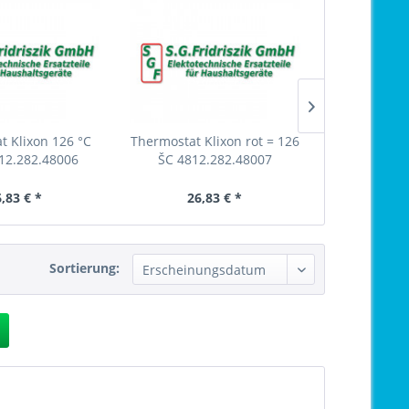
t Klixon 126 °C
Thermostat Klixon rot = 126
Thermostat K
12.282.48006
ŠC 4812.282.48007
NA 30 + 
,83 € *
26,83 € *
15,
Sortierung: