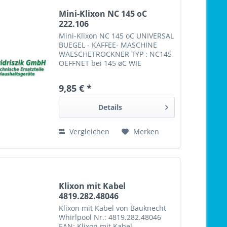
Mini-Klixon NC 145 oC
222.106
Mini-Klixon NC 145 oC UNIVERSAL
BUEGEL - KAFFEE- MASCHINE
WAESCHETROCKNER TYP : NC145
OEFFNET bei 145 øC WIE
ORIG.NR.: von Bauknecht
Whirlpool Nr.: 4819.282.48107
9,85 € *
EAN: Mini-Klixon NC 145 oC
222.106
Details
Vergleichen
Merken
Klixon mit Kabel
4819.282.48046
481928248046
Klixon mit Kabel von Bauknecht
Whirlpool Nr.: 4819.282.48046
EAN: Klixon mit Kabel