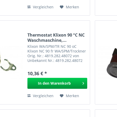
Vergleichen
Merken
Thermostat Klixon 90 °C NC
Waschmaschine,...
Klixon WA/SPM/TR NC 90 oC
Klixon NC 90 fr WA/SPM/Trockner
Orig. Nr.: 4819.282.48072 von
Unbekannt Nr.: 4819.282.48072
EAN: Klixon WA/SPM/TR NC 90 oC
222.176
10,36 € *
In den
Warenkorb
Vergleichen
Merken