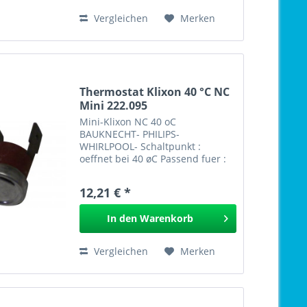
Vergleichen
Merken
Thermostat Klixon 40 °C NC
Mini 222.095
Mini-Klixon NC 40 oC
BAUKNECHT- PHILIPS-
WHIRLPOOL- Schaltpunkt :
oeffnet bei 40 øC Passend fuer :
Kaffee-Maschinen
Waeschetrockner Buegel-
12,21 € *
Maschinen Wie ORIG.Nr. : 4819
282 48105 von Bauknecht
In den
Warenkorb
Whirlpool Nr.: 481928248105
EAN: Mini-Klixon...
Vergleichen
Merken