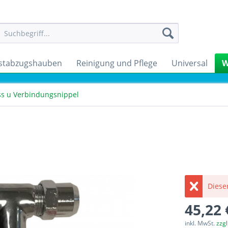
stabzugshauben
Reinigung und Pflege
Universal
W
ss u Verbindungsnippel
Dieser
45,22 
inkl. MwSt.
zzg