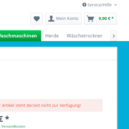
Service/Hilfe
Mein Konto
0,00 € *
aschmaschinen
Herde
Wäschetrockner
Kühlsch

 Artikel steht derzeit nicht zur Verfügung!
€ *
l. Versandkosten