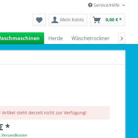
Service/Hilfe
Mein Konto
0,00 € *
aschmaschinen
Herde
Wäschetrockner
Kühlsch

 Artikel steht derzeit nicht zur Verfügung!
€ *
l. Versandkosten