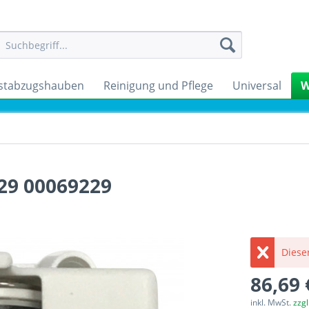
stabzugshauben
Reinigung und Pflege
Universal
W
29 00069229
Dieser
86,69 
inkl. MwSt.
zzg