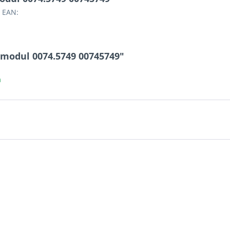
 EAN:
smodul 0074.5749 00745749"
a