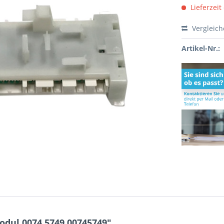
Lieferzeit
Vergleic
Artikel-Nr.:
dul 0074.5749 00745749"