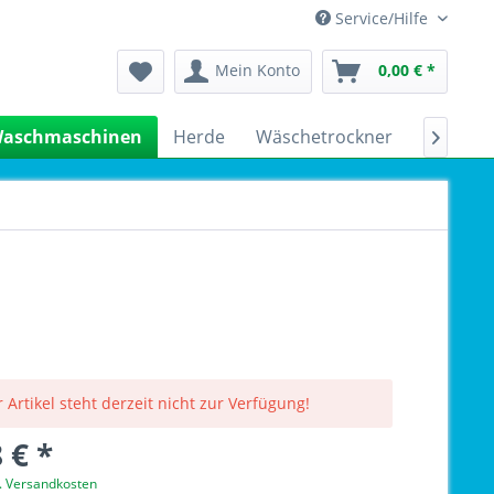
Service/Hilfe
Mein Konto
0,00 € *
aschmaschinen
Herde
Wäschetrockner
Kühlsch

 Artikel steht derzeit nicht zur Verfügung!
 € *
l. Versandkosten