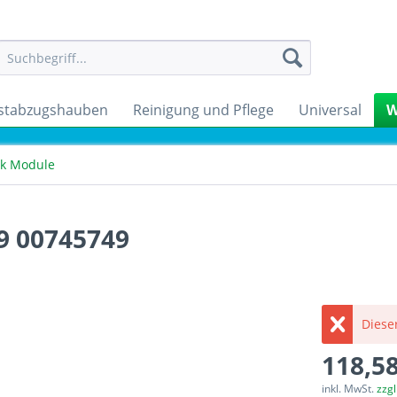
stabzugshauben
Reinigung und Pflege
Universal
W
ik Module
9 00745749
Dieser
118,58
inkl. MwSt.
zzg