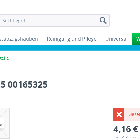
stabzugshauben
Reinigung und Pflege
Universal
W
eile
25 00165325
Dieser
4,16 €
inkl. MwSt.
zzg