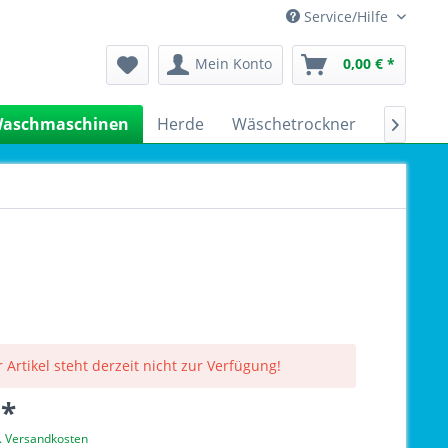
Service/Hilfe
Mein Konto
0,00 € *
aschmaschinen
Herde
Wäschetrockner
Kühlsch

 Artikel steht derzeit nicht zur Verfügung!
 *
l. Versandkosten