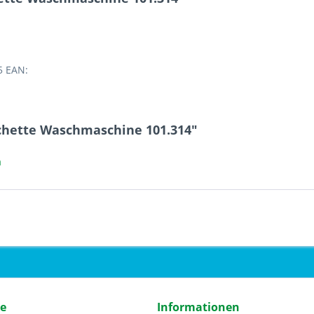
5 EAN:
chette Waschmaschine 101.314"
a
ce
Informationen