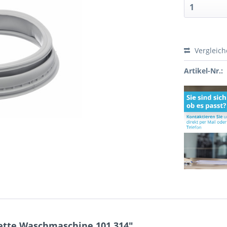
Vergleic
Artikel-Nr.:
tte Waschmaschine 101.314"