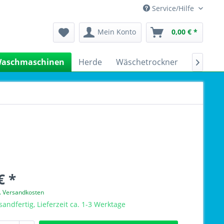
Service/Hilfe
Mein Konto
0,00 € *
aschmaschinen
Herde
Wäschetrockner
Kühlsch

€ *
l. Versandkosten
sandfertig, Lieferzeit ca. 1-3 Werktage