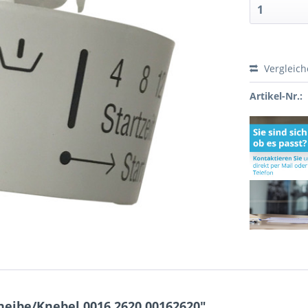
Vergleic
Artikel-Nr.:
eibe/Knebel 0016.2620 00162620"