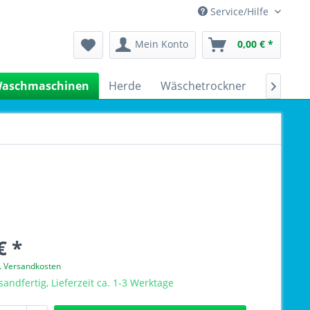
Service/Hilfe
Mein Konto
0,00 € *
aschmaschinen
Herde
Wäschetrockner
Kühlsch

€ *
l. Versandkosten
sandfertig, Lieferzeit ca. 1-3 Werktage