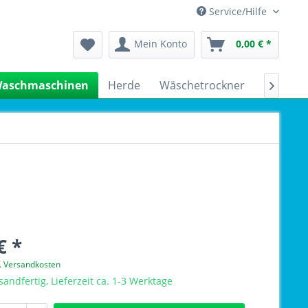
Service/Hilfe
Mein Konto
0,00 € *
aschmaschinen
Herde
Wäschetrockner
Kühlsch

€ *
l. Versandkosten
sandfertig, Lieferzeit ca. 1-3 Werktage