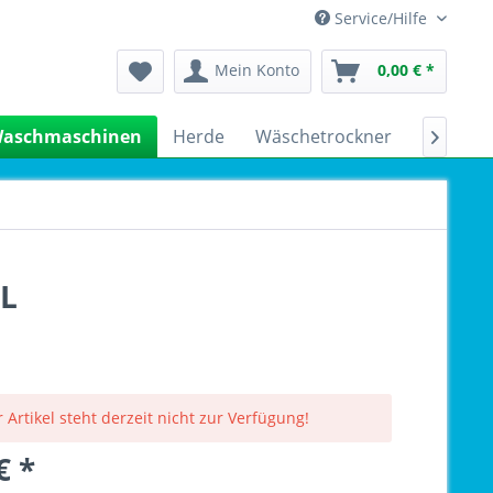
Service/Hilfe
Mein Konto
0,00 € *
aschmaschinen
Herde
Wäschetrockner
Kühlsch

TL
 Artikel steht derzeit nicht zur Verfügung!
€ *