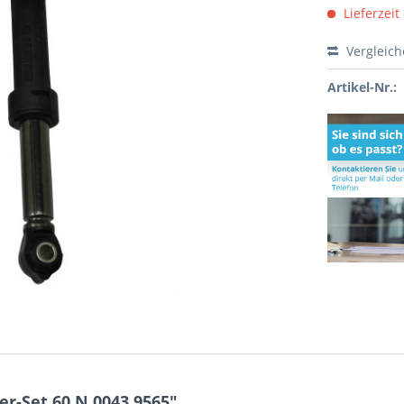
Lieferzeit
Vergleic
Artikel-Nr.:
r-Set 60 N 0043.9565"