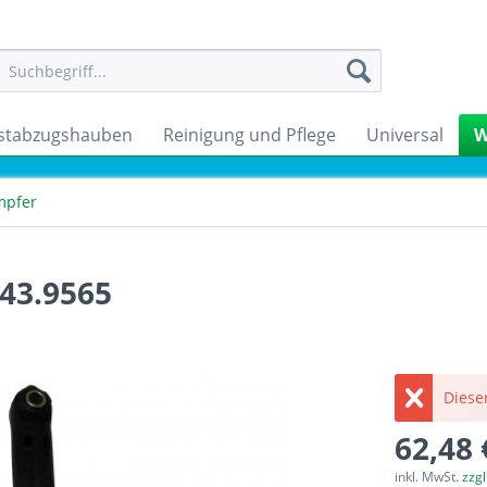
stabzugshauben
Reinigung und Pflege
Universal
W
mpfer
43.9565
Dieser
62,48 
inkl. MwSt.
zzg