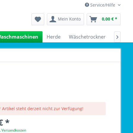
Service/Hilfe
Mein Konto
0,00 € *
aschmaschinen
Herde
Wäschetrockner
Kühlsch

 Artikel steht derzeit nicht zur Verfügung!
€ *
l. Versandkosten