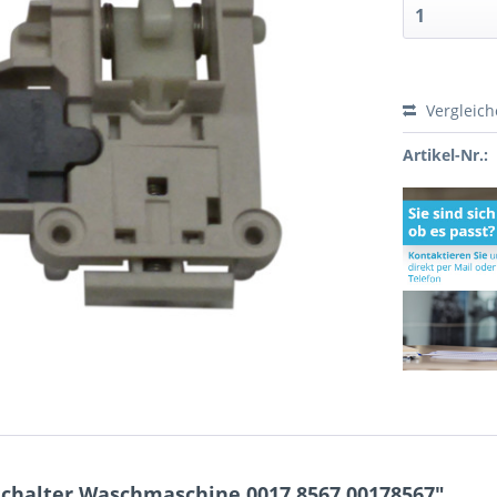
Vergleic
Artikel-Nr.:
chalter Waschmaschine 0017.8567 00178567"