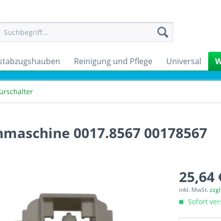
stabzugshauben
Reinigung und Pflege
Universal
W
ürschalter
hmaschine 0017.8567 00178567
25,64 
inkl. MwSt.
zzg
Sofort ver