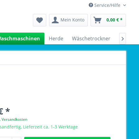
Service/Hilfe
Mein Konto
0,00 € *
aschmaschinen
Herde
Wäschetrockner
Kühlsch

€ *
l. Versandkosten
sandfertig, Lieferzeit ca. 1-3 Werktage