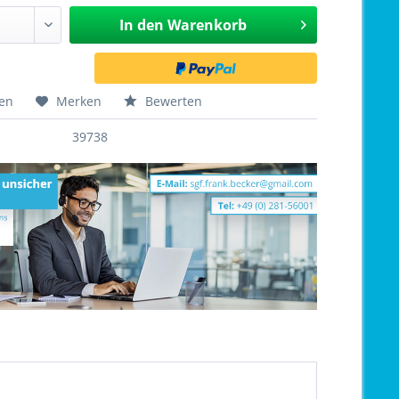
In den
Warenkorb
hen
Merken
Bewerten
39738