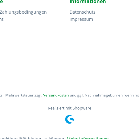
ce
Informationen
 Zahlungsbedingungen
Datenschutz
ht
Impressum
etzl. Mehrwertsteuer zzgl.
Versandkosten
und ggf. Nachnahmegebühren, wenn nic
Realisiert mit Shopware
unktionalität bieten zu können.
Mehr Informationen