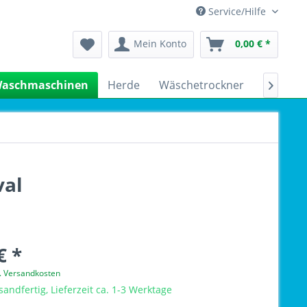
Service/Hilfe
Mein Konto
0,00 € *
aschmaschinen
Herde
Wäschetrockner
Kühlsch

val
€ *
l. Versandkosten
sandfertig, Lieferzeit ca. 1-3 Werktage