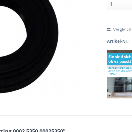
Vergleic
Artikel-Nr.:
ring 0002.5350 00025350"