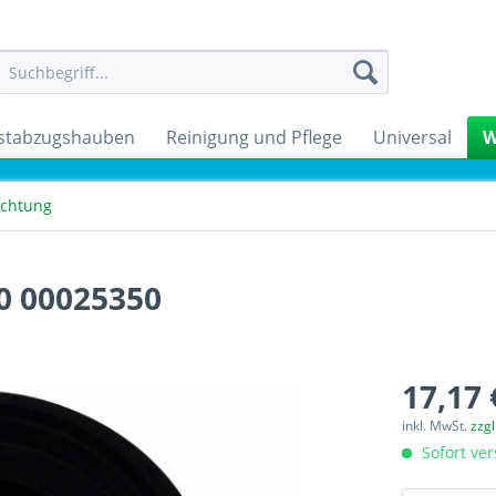
stabzugshauben
Reinigung und Pflege
Universal
W
ichtung
0 00025350
17,17 
inkl. MwSt.
zzg
Sofort ver