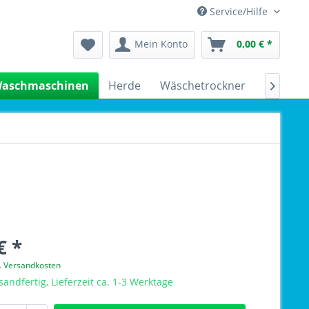
Service/Hilfe
Mein Konto
0,00 € *
aschmaschinen
Herde
Wäschetrockner
Kühlsch

€ *
l. Versandkosten
sandfertig, Lieferzeit ca. 1-3 Werktage