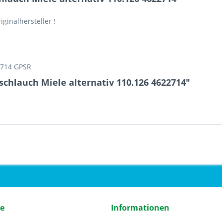
iginalhersteller !
2714 GPSR
chlauch Miele alternativ 110.126 4622714"
ce
Informationen