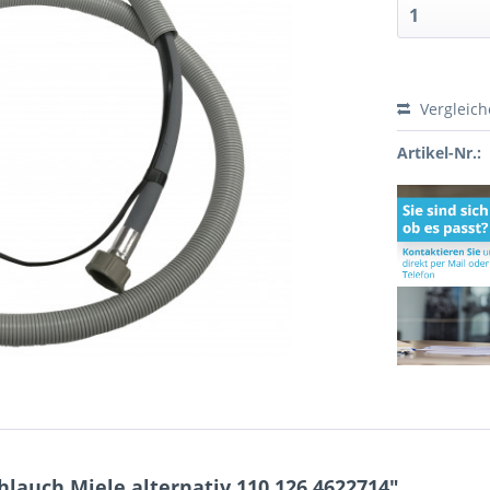
Vergleic
Artikel-Nr.:
lauch Miele alternativ 110.126 4622714"