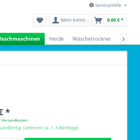
Service/Hilfe
Mein Konto
0,00 € *
aschmaschinen
Herde
Wäschetrockner
Kühlsch

€ *
l. Versandkosten
sandfertig, Lieferzeit ca. 1-3 Werktage