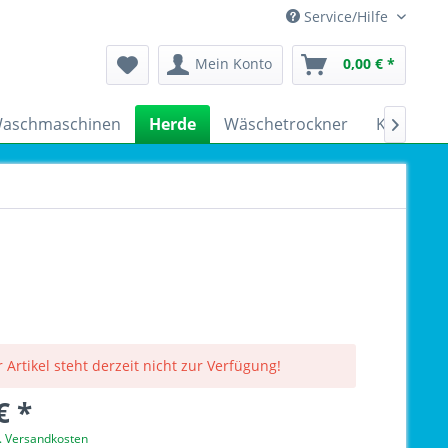
Service/Hilfe
Mein Konto
0,00 € *
aschmaschinen
Herde
Wäschetrockner
Kühlschr

 Artikel steht derzeit nicht zur Verfügung!
€ *
l. Versandkosten