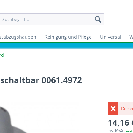
stabzugshauben
Reinigung und Pflege
Universal
W
rd
schaltbar 0061.4972
Dieser
14,16 
inkl. MwSt.
zzg