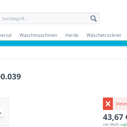
versal
Waschmaschinen
Herde
Wäschetrockner
00.039
Dieser
43,67 
inkl. MwSt.
zzg