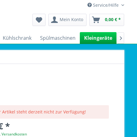
Service/Hilfe
Mein Konto
0,00 € *
Kühlschrank
Spülmaschinen
Kleingeräte
Sale

 Artikel steht derzeit nicht zur Verfügung!
€ *
l. Versandkosten