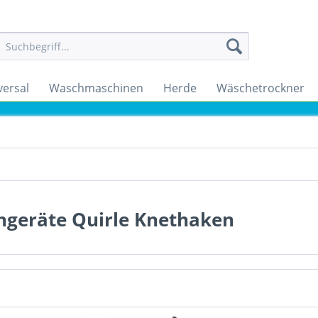
versal
Waschmaschinen
Herde
Wäschetrockner
ngeräte Quirle Knethaken