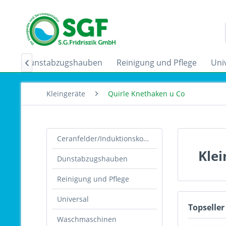
der
Dunstabzugshauben
Reinigung und Pflege
Uni

Kleingeräte
Quirle Knethaken u Co
Ceranfelder/Induktionskochfelder
Klei
Dunstabzugshauben
Reinigung und Pflege
Universal
Topseller
Waschmaschinen