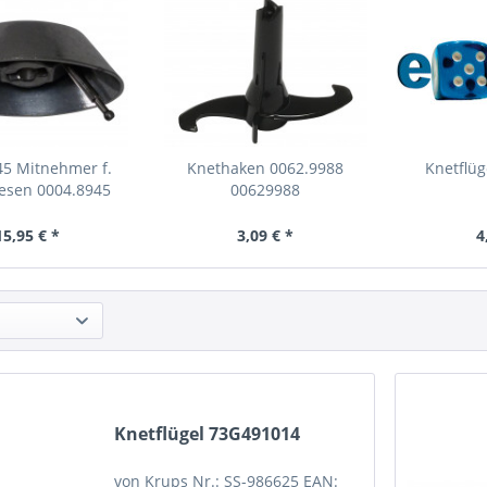
5 Mitnehmer f.
Knethaken 0062.9988
Knetflü
esen 0004.8945
00629988
15,95 € *
3,09 € *
4
Knetflügel 73G491014
von Krups Nr.: SS-986625 EAN: