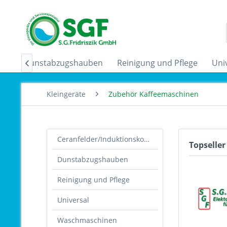
der
Dunstabzugshauben
Reinigung und Pflege
Uni

Kleingeräte
Zubehör Kaffeemaschinen
Ceranfelder/Induktionskochfelder
Topseller
Dunstabzugshauben
Reinigung und Pflege
Universal
Waschmaschinen